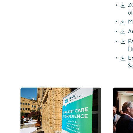
Zu
öf
Me
An
Pa
Ha
Er
Sa