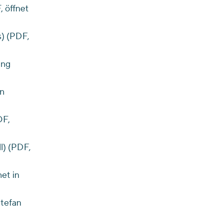
, öffnet
s) (PDF,
ung
an
DF,
l) (PDF,
et in
Stefan