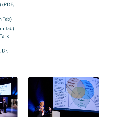
) (PDF,
m Tab)
em Tab)
Felix
 Dr.