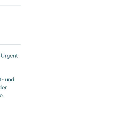
 „Urgent
t- und
der
e.