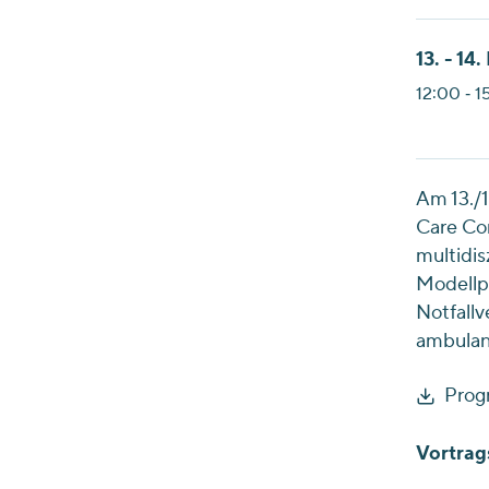
13. - 14
12:00 ‐ 1
Am 13./1
Care Co
multidis
Modellpr
Notfallv
ambulant
Prog
Vortrag