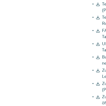
Te
(P
Te
Ru
FA
Ta
UK
Ta
Ba
n
Zu
Le
Zu
(P
Zu
öf