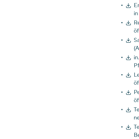
Er
in
Re
öf
Sa
(A
in
Pf
Le
öf
Pe
öf
Te
n
Te
Be