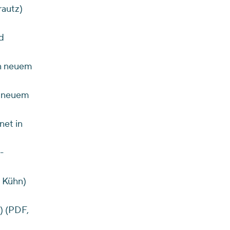
rautz)
d
in neuem
n neuem
net in
-
 Kühn)
) (PDF,