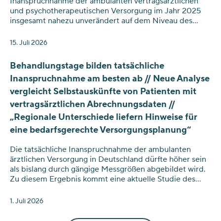
Inanspruchnahme der ambulanten vertragsärztlichen
und psychotherapeutischen Versorgung im Jahr 2025
insgesamt nahezu unverändert auf dem Niveau des
Vorjahres (-0,1 Prozent) geblieben.
15. Juli 2026
Behandlungstage bilden tatsächliche
Inanspruchnahme am besten ab // Neue Analyse
vergleicht Selbstauskünfte von Patienten mit
vertragsärztlichen Abrechnungsdaten //
„Regionale Unterschiede liefern Hinweise für
eine bedarfsgerechte Versorgungsplanung“
Die tatsächliche Inanspruchnahme der ambulanten
ärztlichen Versorgung in Deutschland dürfte höher sein
als bislang durch gängige Messgrößen abgebildet wird.
Zu diesem Ergebnis kommt eine aktuelle Studie des
Zentralinstituts für die kassenärztliche Versorgung (Zi),
die erstmals selbstberichtete Arztkontakte aus dem
1. Juli 2026
Sozio-oekonomischen Panel (SOEP) des Deutschen
Instituts für Wirtschaftsforschung (DIW) systematisch