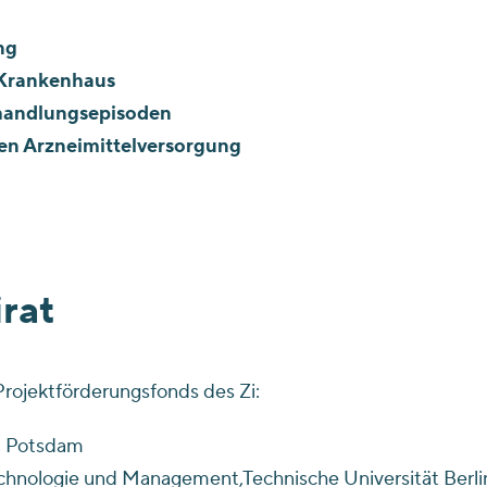
ng
 Krankenhaus
handlungsepisoden
en Arzneimittelversorgung
rat
Projektförderungsfonds des Zi:
t, Potsdam
 Technologie und Management,Technische Universität Berli