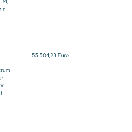
CCM,
zin
55.504,23 Euro
trum
ür
er
ät