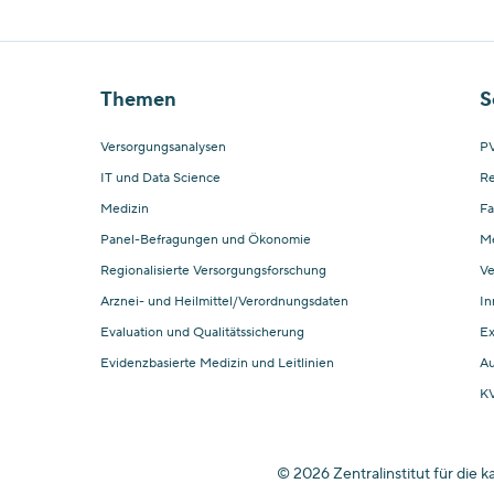
Themen
S
Versorgungsanalysen
PV
IT und Data Science
Re
Medizin
Fa
Panel-Befragungen und Ökonomie
M
Regionalisierte Versorgungsforschung
Ve
Arznei- und Heilmittel/Verordnungsdaten
In
Evaluation und Qualitätssicherung
Ex
Evidenzbasierte Medizin und Leitlinien
Au
KV
© 2026 Zentralinstitut für die 