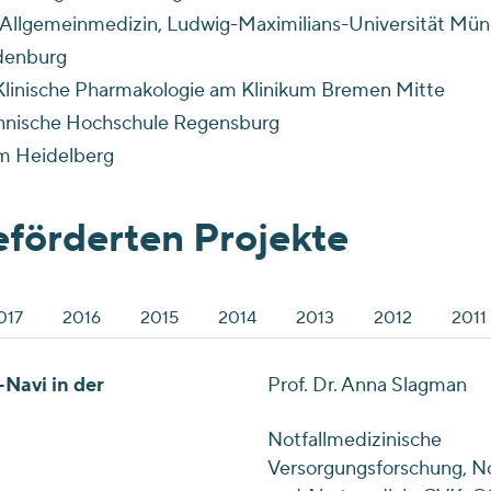
ür Allgemeinmedizin, Ludwig-Maximilians-Universität Mü
ldenburg
r Klinische Pharmakologie am Klinikum Bremen Mitte
echnische Hochschule Regensburg
um Heidelberg
eförderten Projekte
017
2016
2015
2014
2013
2012
2011
Navi in der
Prof. Dr. Anna Slagman
Notfallmedizinische
Versorgungsforschung, No