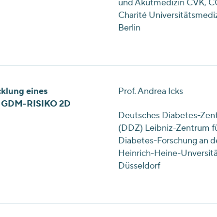
und Akutmedizin CVK, 
Charité Universitätsmedi
Berlin
cklung eines
Prof. Andrea Icks
ch GDM-RISIKO 2D
Deutsches Diabetes-Zen
(DDZ) Leibniz-Zentrum f
Diabetes-Forschung an d
Heinrich-Heine-Unversit
Düsseldorf