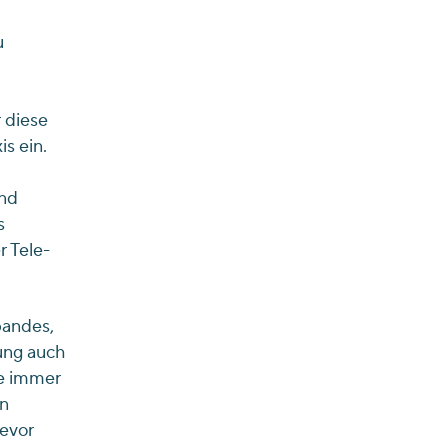
u
 diese
s ein.
und
s
r Tele-
bandes,
ung auch
ie immer
n
Bevor