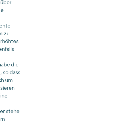
 über
te
tente
m zu
erhöhtes
nfalls
habe die
, so dass
uch um
isieren
ine
er stehe
mm