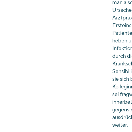
man also
Ursache 
Arztprax
Ersteins
Patient
heben un
Infekti
durch di
Kranksc
Sensibil
sie sich
Kollegin
sei frag
innerbet
gegensei
ausdrück
weiter.