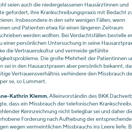
hl seien auch die niedergelassenen Hausärztinnen und
e gefordert, ihre Krankschreibungspraxis mit Bedacht z
zieren. Insbesondere in den sehr wenigen Fällen, wenn
nnen und Patienten etwa für einen längeren Zeitraum
chrieben werden wollten. Bei Verdachtsfällen bestelle er
 einer persönlichen Untersuchung in seine Hausarztpraxi
ke die Vertrauenskultur und vermeide gefühlte
igkeitsprobleme. Die große Mehrheit der Patientinnen 
n sei in den Hausarztpraxen aber persönlich bekannt, da
tige Vertrauensverhältnis verhindere den Missbrauch de
per se, so Lummert.
ne-Kathrin Klemm
, Alleinvorständin des BKK Dachver
gte, dass ein Missbrauch der telefonischen Krankschreib
ehlender Kennzeichnung nicht belegbar sei und daher d
erhobene Forderung nach Aufhebung der entsprechende
en wegen vermeintlichen Missbrauchs ins Leere liefe. 