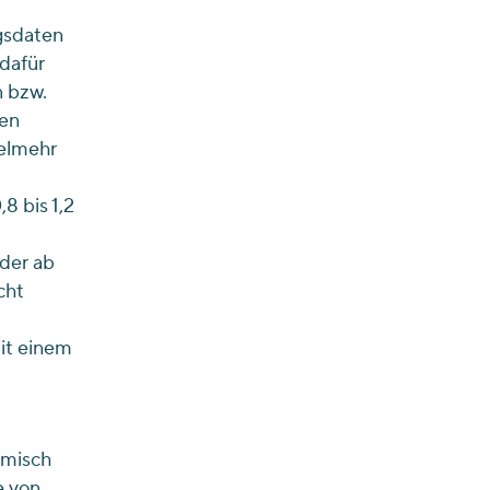
gsdaten
dafür
n bzw.
nen
ielmehr
8 bis 1,2
 der ab
cht
it einem
emisch
e von