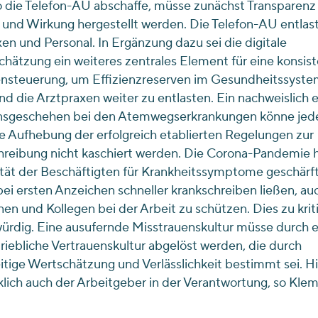
 die Telefon-AU abschaffe, müsse zunächst Transparenz
und Wirkung hergestellt werden. Die Telefon-AU entlas
en und Personal. In Ergänzung dazu sei die digitale
chätzung ein weiteres zentrales Element für eine konsis
ensteuerung, um Effizienzreserven im Gesundheitssyste
d die Arztpraxen weiter zu entlasten. Ein nachweislich 
onsgeschehen bei den Atemwegserkrankungen könne jede
e Aufhebung der erfolgreich etablierten Regelungen zur
hreibung nicht kaschiert werden. Die Corona-Pandemie 
ität der Beschäftigten für Krankheitssymptome geschärft
 bei ersten Anzeichen schneller krankschreiben ließen, a
nen und Kollegen bei der Arbeit zu schützen. Dies zu krit
würdig. Eine ausufernde Misstrauenskultur müsse durch e
riebliche Vertrauenskultur abgelöst werden, die durch
tige Wertschätzung und Verlässlichkeit bestimmt sei. Hi
lich auch der Arbeitgeber in der Verantwortung, so Kle