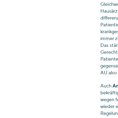
Gleichwo
Hausärzt
differen
Patienti
krankges
immer zu
Das stär
Gerecht
Patiente
gegensei
AU also 
Auch
An
bekräfti
wegen f
wieder 
Regelung