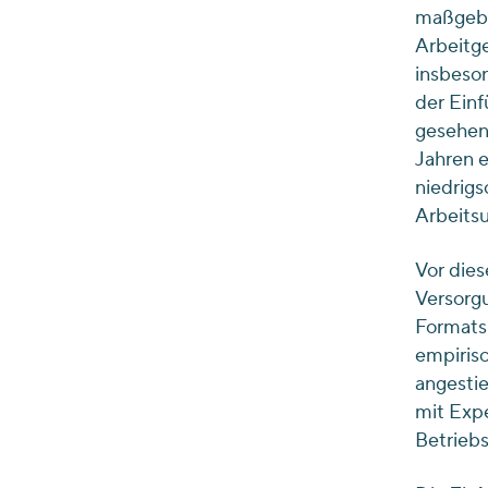
maßgebli
Arbeitg
insbeson
der Einf
gesehen 
Jahren e
niedrigs
Arbeits
Vor dies
Versorg
Formats
empiris
angestie
mit Exp
Betriebs