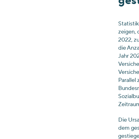
ges
Statisti
zeigen, 
2022, z
die Anza
Jahr 202
Versiche
Versiche
Parallel
Bundesmi
Sozialbu
Zeitraum
Die Ursa
dem gest
gestiege