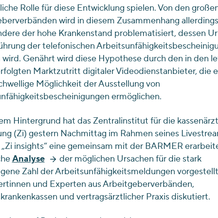
che Rolle für diese Entwicklung spielen. Von den große
eberverbänden wird in diesem Zusammenhang allerding
dere der hohe Krankenstand problematisiert, dessen Ur
ührung der telefonischen Arbeitsunfähigkeitsbescheinig
wird. Genährt wird diese Hypothese durch den in den le
rfolgten Marktzutritt digitaler Videodienstanbieter, die 
chwellige Möglichkeit der Ausstellung von
unfähigkeitsbescheinigungen ermöglichen.
em Hintergrund hat das Zentralinstitut für die kassenärzt
ung (Zi) gestern Nachmittag im Rahmen seines Livestre
 „Zi insights“ eine gemeinsam mit der BARMER erarbeit
che
Analyse
der möglichen Ursachen für die stark
gene Zahl der Arbeitsunfähigkeitsmeldungen vorgestellt
ertinnen und Experten aus Arbeitgeberverbänden,
krankenkassen und vertragsärztlicher Praxis diskutiert.