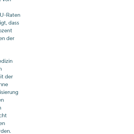
AU-Raten
gt, dass
ozent
en der
edizin
n
it der
ohne
sierung
en
h
cht
hen
rden.