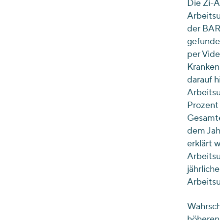
Die Zi-A
Arbeitsu
der BARM
gefunden
per Vid
Kranken
darauf h
Arbeitsu
Prozent 
Gesamten
dem Jah
erklärt 
Arbeitsu
jährliche
Arbeitsu
Wahrsch
höheren 