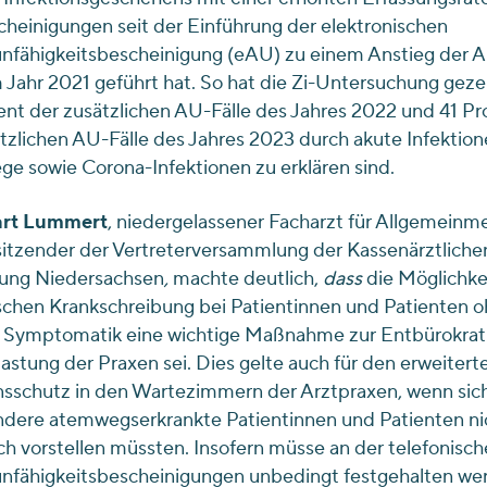
einigungen seit der Einführung der elektronischen
unfähigkeitsbescheinigung (eAU) zu einem Anstieg der 
 Jahr 2021 geführt hat. So hat die Zi-Untersuchung gezei
nt der zusätzlichen AU-Fälle des Jahres 2022 und 41 Pr
tzlichen AU-Fälle des Jahres 2023 durch akute Infektion
e sowie Corona-Infektionen zu erklären sind.
art Lummert
, niedergelassener Facharzt für Allgemeinm
itzender der Vertreterversammlung der Kassenärztliche
gung Niedersachsen
,
machte deutlich,
dass
die Möglichke
schen Krankschreibung bei Patientinnen und Patienten 
 Symptomatik eine wichtige Maßnahme zur Entbürokrati
astung der Praxen sei. Dies gelte auch für den erweitert
nsschutz in den Wartezimmern der Arztpraxen, wenn sic
ndere atemwegserkrankte Patientinnen und Patienten ni
ch vorstellen müssten. Insofern müsse an der telefonisc
unfähigkeitsbescheinigungen unbedingt festgehalten we