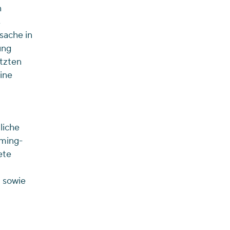
n
s
sache in
ung
tzten
eine
liche
aming-
ete
 sowie