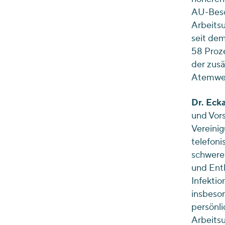
AU-Besch
Arbeits
seit dem
58 Proze
der zusä
Atemweg
Dr. Eck
und Vors
Vereini
telefoni
schwere
und Entl
Infektio
insbeso
persönli
Arbeits