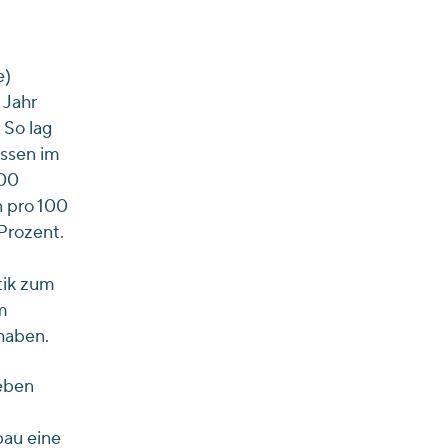
e)
 Jahr
 So lag
assen im
100
n pro 100
Prozent.
tik zum
m
haben.
neben
bau eine