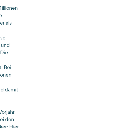
illionen
e
er als
se.
) und
 Die
. Bei
ionen
nd damit
orjahr
Bei den
ker: Hier