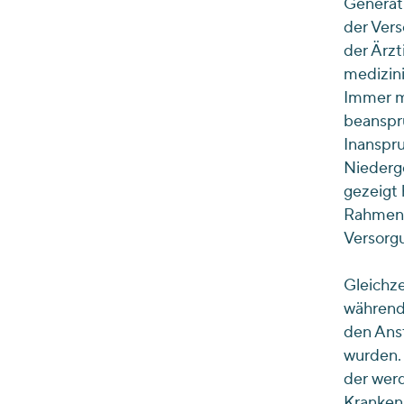
Generati
der Vers
der Ärzt
medizini
Immer me
beanspru
Inanspru
Niederge
gezeigt 
Rahmenb
Versorg
Gleichze
während 
den Ans
wurden. 
der werd
Krankenh