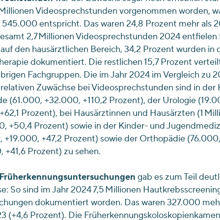
7 Millionen Videosprechstunden vorgenommen worden, w
 545.000 entspricht. Das waren 24,8 Prozent mehr als 2
esamt 2,7 Millionen Videosprechstunden 2024 entfielen 
auf den hausärztlichen Bereich, 34,2 Prozent wurden in 
erapie dokumentiert. Die restlichen 15,7 Prozent verteil
übrigen Fachgruppen. Die im Jahr 2024 im Vergleich zu 
 relativen Zuwächse bei Videosprechstunden sind in de
e (61.000, +32.000, +110,2 Prozent), der Urologie (19.0
+62,1 Prozent), bei Hausärztinnen und Hausärzten (1 Mill
, +50,4 Prozent) sowie in der Kinder- und Jugendmediz
 +19.000, +47,2 Prozent) sowie der Orthopädie (76.000
 +41,6 Prozent) zu sehen.
Früherkennungsuntersuchungen
gab es zum Teil deutl
: So sind im Jahr 2024 7,5 Millionen Hautkrebsscreenin
chungen dokumentiert worden. Das waren 327.000 mehr
3 (+4,6 Prozent). Die Früherkennungskoloskopien
kamen 