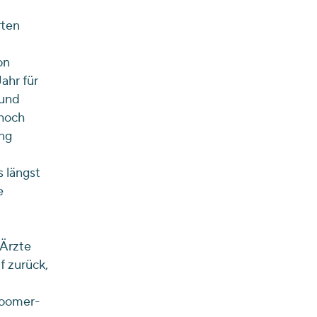
rten
on
ahr für
 und
 hoch
ng
 längst
e
 Ärzte
f zurück,
boomer-