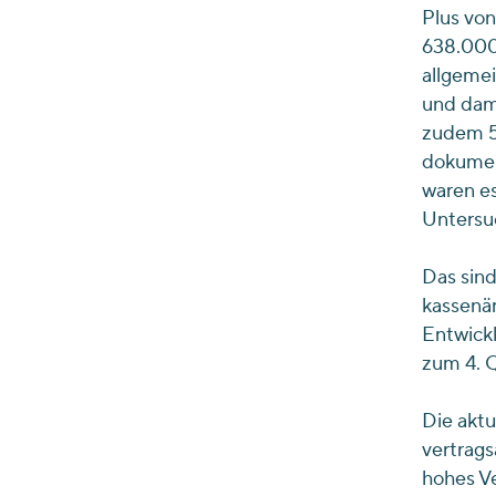
Plus vo
638.000
allgeme
und dami
zudem 5
dokument
waren es
Untersu
Das sind
kassenär
Entwickl
zum 4. Q
Die akt
vertrags
hohes Ve