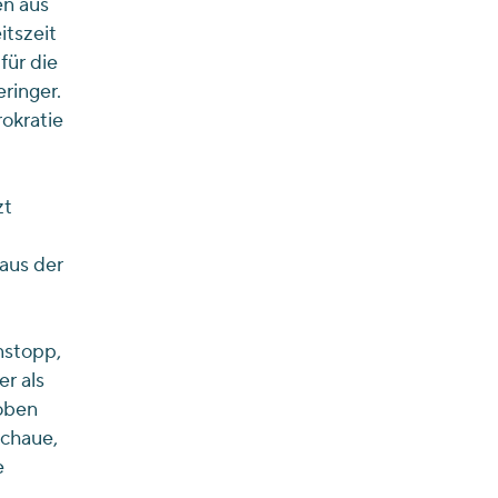
en aus
itszeit
für die
ringer.
okratie
zt
aus der
nstopp,
r als
oben
schaue,
e