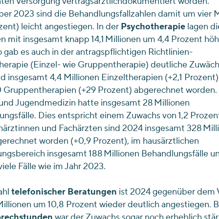
ten Versorgung vertragsärztlichdokumentiert worden.
r 2023 sind die Behandlungsfallzahlen damit um vier M
zent) leicht angestiegen. In der
Psychotherapie
lagen di
en mit insgesamt knapp 14,1 Millionen um 4,4 Prozent höh
 gab es auch in der antragspflichtigen Richtlinien-
erapie (Einzel- wie Gruppentherapie) deutliche Zuwäch
d insgesamt 4,4 Millionen Einzeltherapien (+2,1 Prozent
 Gruppentherapien (+29 Prozent) abgerechnet worden.
und Jugendmedizin hatte insgesamt 28 Millionen
ngsfälle. Dies entspricht einem Zuwachs von 1,2 Prozent
ärztinnen und Fachärzten sind 2024 insgesamt 328 Mill
gerechnet worden (+0,9 Prozent), im hausärztlichen
ngsbereich insgesamt 188 Millionen Behandlungsfälle u
iele Fälle wie im Jahr 2023.
ahl
telefonischer Beratungen
ist 2024 gegenüber dem V
Millionen um 10,8 Prozent wieder deutlich angestiegen. 
prechstunden
war der Zuwachs sogar noch erheblich stär