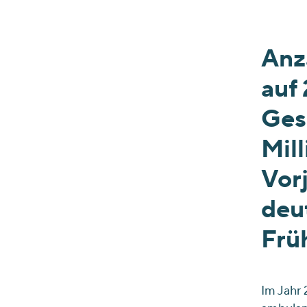
Anz
auf 
Ges
Mil
Vorj
deut
Frü
Im Jahr 