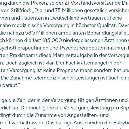
ng durch die Praxen, so der Zi-Vorstandsvorsitzende Dr.
von Stillfried: „Die rund 75 Millionen gesetzlich versiche
nnen und Patienten in Deutschland vertrauen auf eine
ahe medizinische Versorgung in höchster Qualität. Dav
ie nahezu 580 Millionen ambulanten Behandlungsfälle J
ch können die fast 185.000 niedergelassenen Ärztinnen
Psychotherapeutinnen und Psychotherapeuten mit ihren
rten Praxisteams diese Mammutaufgabe in der Versorgu
 Doch zugleich ist klar: Der Fachkräftemangel in der
en Versorgung ist keine Prognose mehr, sondern hat uns
. Die Zunahme telemedizinischer Leistungen ist auch ein
 darauf.“
ige die Zahl der in der Versorgung tätigen Ärztinnen und
erlich an. Dennoch gehe die Versorgungsleistung pro Kop
dingt durch die Zunahme von Angestellten- und
arbeitsverhältnissen. Das baldige Ausscheiden der Baby