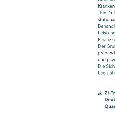
Krankenv
„Ein Dri
stationä
Behandlu
Leistun
Finanzzu
Der Grun
präpande
und psy
Die Sich
Legislat
Zi-T
Deut
Quar