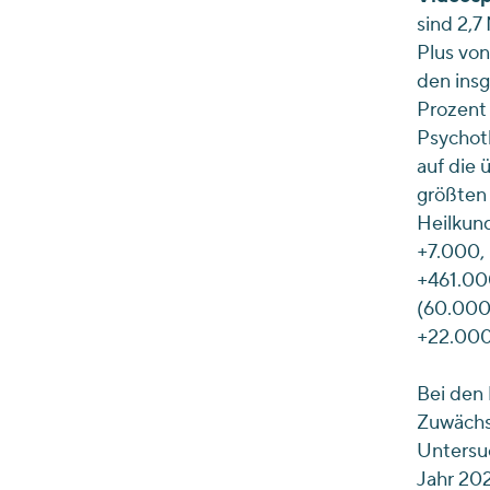
sind 2,
Plus von
den insg
Prozent 
Psychoth
auf die 
größten
Heilkund
+7.000, 
+461.000
(60.000,
+22.000,
Bei den
Zuwächse
Untersu
Jahr 202