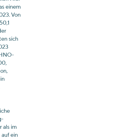
as einem
023. Von
50,1
der
ten sich
2023
r HNO-
00,
ion,
in
,
iche
g-
 als im
auf ein