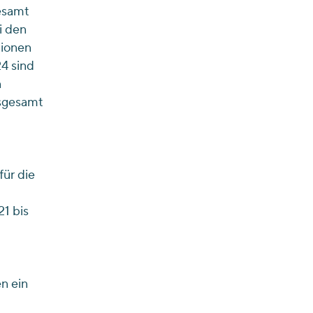
esamt
i den
lionen
24 sind
n
nsgesamt
für die
21 bis
n ein