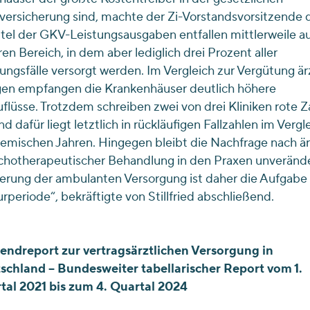
ersicherung sind, machte der Zi-Vorstandsvorsitzende d
ttel der GKV-Leistungsausgaben entfallen mittlerweile a
ren Bereich, in dem aber lediglich drei Prozent aller
ngsfälle versorgt werden. Im Vergleich zur Vergütung ärz
gen empfangen die Krankenhäuser deutlich höhere
flüsse. Trotzdem schreiben zwei von drei Kliniken rote Z
d dafür liegt letztlich in rückläufigen Fallzahlen im Vergl
mischen Jahren. Hingegen bleibt die Nachfrage nach är
chotherapeutischer Behandlung in den Praxen unverände
erung der ambulanten Versorgung ist daher die Aufgabe 
urperiode“, bekräftigte von Stillfried abschließend.
rendreport zur vertragsärztlichen Versorgung in
schland – Bundesweiter tabellarischer Report vom 1.
tal 2021 bis zum 4. Quartal 2024