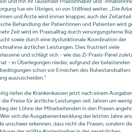
on und mit ihr Tausender Praxisinhaber und -inhaberinn
orgung tue ein Übriges, so von Stillfried weiter: „Die Arbe
innen und Ärzte wird immer knapper, auch der Zeitanteil 
sche Behandlung der Patientinnen und Patienten wird ge
hr Zeit wird im Praxisalltag durch versorgungsferne Bür
cht sowie durch eine dysfunktionale Koordination der
chnahme ärztlicher Leistungen. Dies frustriert viele
lassene und schlägt sich – wie das Zi-Praxis-Panel zulet
hat – in Überlegungen nieder, aufgrund der belastenden
edingungen schon vor Erreichen des Ruhestandsalters 
ung auszuscheiden.“
itig riefen die Krankenkassen jetzt nach einem Ausgabe
die Preise für ärztliche Leistungen seit Jahren um wenige
tieg der Löhne der Mitarbeitenden in den Praxen angeh
Wer sich die Ausgabenentwicklung der letzten Jahre an
e unschwer erkennen, dass nicht die Praxen, sondern di
äuser der größte Kostentreiber in der gesetzlichen