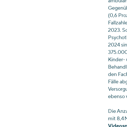
ambulan
Gegenübe
(0,6 Pro
Fallzahl
2023. So
Psychoth
2024 sin
375.000
Kinder- 
Behandlu
den Fach
Fälle ab
Versorgu
ebenso v
Die Anz
mit 8,4 
Videos