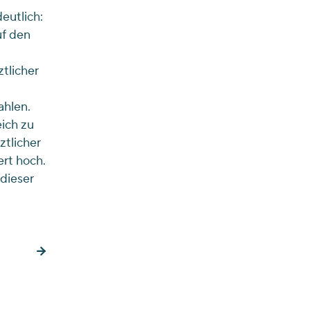
eutlich:
uf den
tlicher
ahlen.
eich zu
ztlicher
rt hoch.
dieser