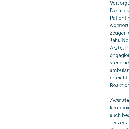
Versorgu
Dominik 
Patienti
wohnortn
zeugen d
Jahr. No
Ärzte, 
engagie
stemmen.
ambulant
erreicht
Reaktion
Zwar ste
kontinui
auch be
Teilzeit