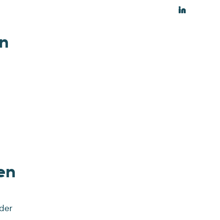
n
en
der