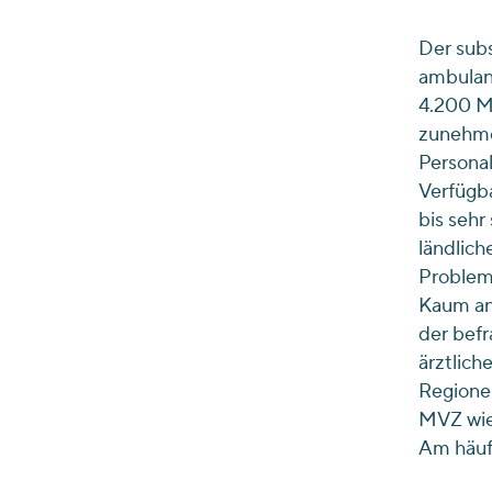
Der subs
ambulan
4.200 M
zunehmen
Personal
Verfügba
bis sehr
ländlich
Probleme
Kaum and
der befr
ärztliche
Regionen
MVZ wie
Am häuf