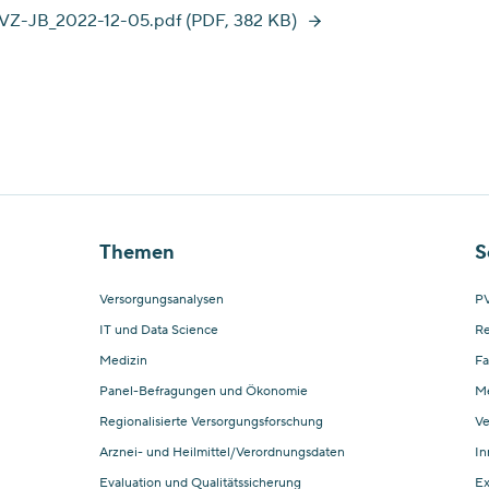
Z-JB_2022-12-05.pdf (PDF, 382 KB)
Themen
S
Versorgungsanalysen
PV
IT und Data Science
Re
Medizin
Fa
Panel-Befragungen und Ökonomie
M
Regionalisierte Versorgungsforschung
Ve
Arznei- und Heilmittel/Verordnungsdaten
In
Evaluation und Qualitätssicherung
Ex