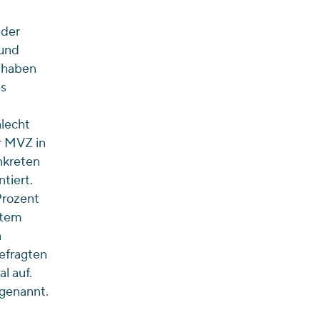
 der
und
 haben
es
hlecht
er MVZ in
nkreten
tiert.
Prozent
etem
n
befragten
l auf.
genannt.