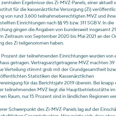
 zentralen Ergebnisse des Zi-MVZ-Panels, einer aktuell
nstitut für die kassenärztliche Versorgung (Zi) veröffentli
ng von rund 3.600 teilnahmeberechtigten MVZ und ihne
stellten Einrichtungen nach §§ 95 bzw. 311 SGB V. In die
chung gingen die Angaben von bundesweit insgesamt 
 im Zeitraum von September 2020 bis Mai 2021 an der On
ng des Zi teilgenommen haben.
 Prozent der teilnehmenden Einrichtungen wurden von 
haus getragen. Vertragsarztgetragene MVZ machten 39
se Verteilung stimmt grob mit der Grundgesamtheit bzw
öffentlichten Statistiken der Kassenärztlichen
reinigung für das Berichtsjahr 2019 überein. Bei knapp 
er teilnehmenden MVZ liegt die Hauptbetriebsstätte im
hen Raum, nur 15 Prozent sind in ländlichen Regionen ver
erer Schwerpunkt des Zi-MVZ-Panels lag auf der Einsch