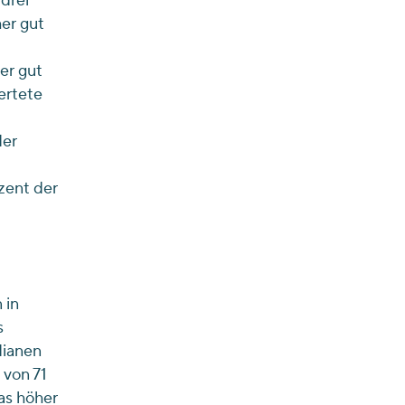
 drei
er gut
er gut
ertete
der
zent der
.
 in
s
dianen
von 71
as höher