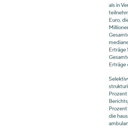
als in V
teilnehm
Euro, di
Millione
Gesamte
mediane
Erträge 
Gesamte
Erträge 
Selektiv
struktu
Prozent
Berichts
Prozent 
die haus
ambulant