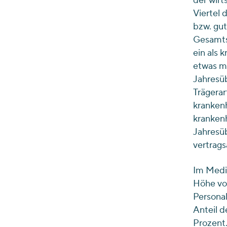
der wirt
Viertel 
bzw. gut
Gesamtsi
ein als
etwas m
Jahresüb
Trägerar
krankenh
kranken
Jahresüb
vertrags
Im Medi
Höhe von
Persona
Anteil 
Prozent.