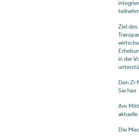
integrie
teilneh
Ziel des
Transpar
wirtscha
Erhebun
in der 
unterstü
Den Zi-
Sie
hier
Am Mittw
aktuelle
Die Med