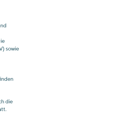
und
ie
V) sowie
finden
ch die
tt.