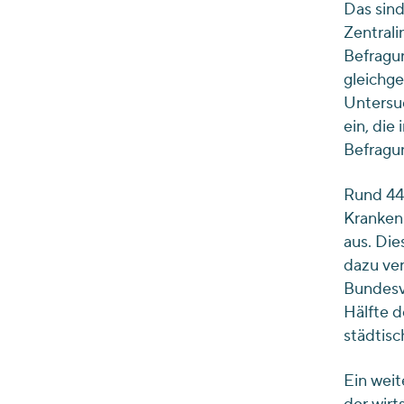
Das sind
Zentrali
Befragu
gleichge
Untersu
ein, die
Befragu
Rund 44
Kranken
aus. Die
dazu ver
Bundesve
Hälfte d
städtisc
Ein weit