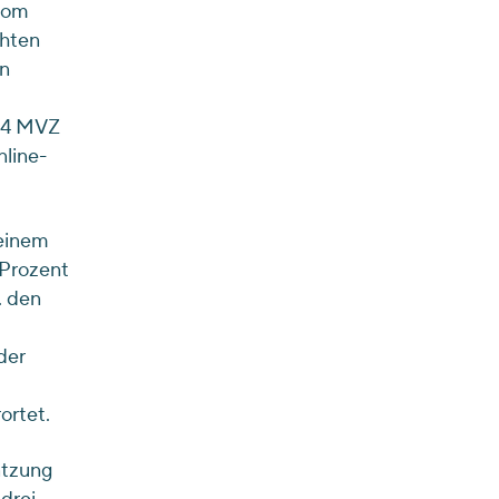
 vom
chten
n
214 MVZ
line-
einem
 Prozent
. den
der
ortet.
ätzung