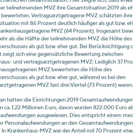
schaftlichen Gesamtsituation. Hier zeigte sich, dass etwa
der teilnehmenden MVZ ihre Gesamtsituation 2019 als eh
 bewerteten. Vertragsarztgetragene MVZ schätzten ihre
tuation mit 86 Prozent deutlich häufiger als gut bzw. eh
 krankenhausgetragene MVZ (64 Prozent). Insgesamt bew
ehr als die Hälfte der teilnehmenden MVZ die Höhe des
erschusses als gut bzw. eher gut. Bei Berücksichtigung 
t zeigt sich eine gegensätzliche Bewertung zwischen
aus- und vertragsarztgetragenen MVZ: Lediglich 37 Pro
hausgetragenen MVZ bewerteten die Höhe des
erschusses als gut bzw. eher gut, während es bei den
arztgetragenen MVZ fast drei Viertel (73 Prozent) waren
an hatten die Einrichtungen 2019 Gesamtaufwendungen
 ca. 1,22 Millionen Euro, davon wurden 822.000 Euro al
laufwendungen ausgewiesen. Dies entspricht einem me
der Personalaufwendungen an den Gesamtaufwendungen 
 In Krankenhaus-MVZ war der Anteil mit 70 Prozent etw