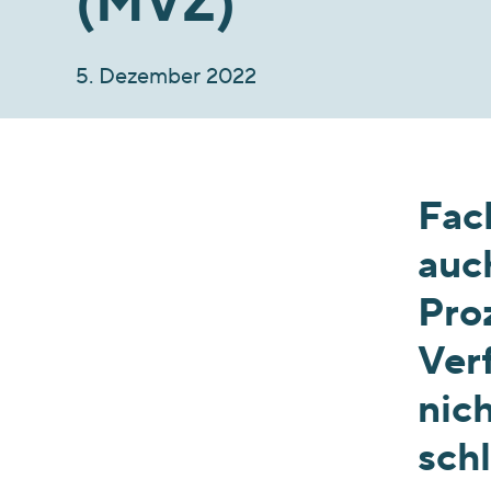
(MVZ)
5. Dezember 2022
Fac
auc
Pro
Ver
nich
schl