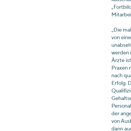
„Fortbil
Mitarbei
„Die ma
von eine
unabsehb
werden i
Ärzte i
Praxen 
nach qua
Erfolg. 
Qualifi
Gehaltse
Personal
der ange
von Aus
dann auc