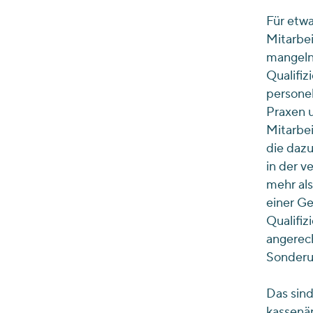
Für etwa
Mitarbei
mangeln
Qualifi
persone
Praxen u
Mitarbei
die dazu
in der v
mehr als
einer Ge
Qualifiz
angerec
Sonderu
Das sind
kassenär