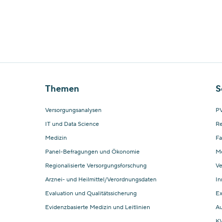
Themen
S
Versorgungsanalysen
PV
IT und Data Science
Re
Medizin
Fa
Panel-Befragungen und Ökonomie
M
Regionalisierte Versorgungsforschung
Ve
Arznei- und Heilmittel/Verordnungsdaten
In
Evaluation und Qualitätssicherung
Ex
Evidenzbasierte Medizin und Leitlinien
Au
KV