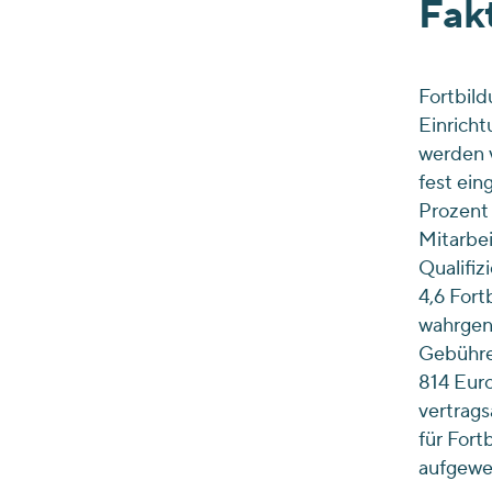
Fak
Fortbil
Einricht
werden 
fest ein
Prozent 
Mitarbe
Qualifi
4,6 Fort
wahrgen
Gebühren
814 Eur
vertrags
für Fort
aufgewe