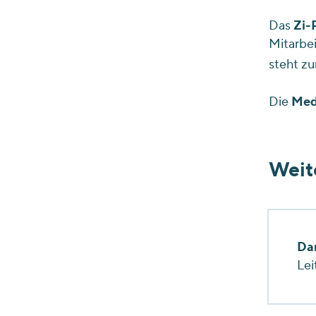
Das
Zi-
Mitarbei
steht z
Die
Med
Weit
Da
Lei