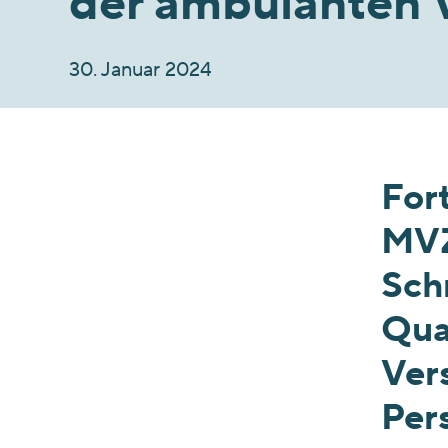
der ambulanten 
30. Januar 2024
For
MVZ 
Sch
Qua
Ver
Per