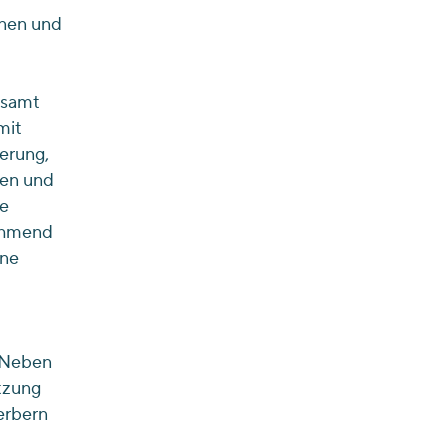
nnen und
esamt
mit
erung,
nen und
ie
nehmend
hne
. Neben
tzung
erbern