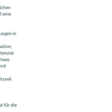
lichen
2 eine
ungen in
ation,
tenzial
Etwas
mit
tszeit
t für die