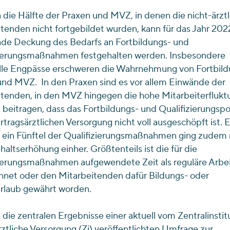
 die Hälfte der Praxen und MVZ, in denen die nicht-ärzt
tenden nicht fortgebildet wurden, kann für das Jahr 202
de Deckung des Bedarfs an Fortbildungs- und
zierungsmaßnahmen festgehalten werden. Insbesondere
lle Engpässe erschweren die Wahrnehmung von Fortbild
nd MVZ. In den Praxen sind es vor allem Einwände der
tenden, in den MVZ hingegen die hohe Mitarbeiterfluktu
 beitragen, dass das Fortbildungs- und Qualifizierungspo
ertragsärztlichen Versorgung nicht voll ausgeschöpft ist. 
 ein Fünftel der Qualifizierungsmaßnahmen ging zudem 
haltserhöhung einher. Größtenteils ist die für die
ierungsmaßnahmen aufgewendete Zeit als reguläre Arbei
hnet oder den Mitarbeitenden dafür Bildungs- oder
rlaub gewährt worden.
 die zentralen Ergebnisse einer aktuell vom Zentralinstitu
ztliche Versorgung (Zi) veröffentlichten Umfrage zur