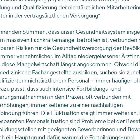
dung und Qualifizierung der nichtärztlichen Mitarbeiteri
ter in der vertragsärztlichen Versorgung“.
hnenden Stimmen, dass unser Gesundheitssystem insg
m massiven Fachkräftemangel betroffen ist, verbunden 
aren Risiken für die Gesundheitsversorgung der Bevölk
mmer vernehmlicher. Im Alltag niedergelassener Ärztin
st diese Mangelwirtschaft längst angekommen. Obwohl d
medizinische Fachangestellte ausbilden, suchen sie zu
lifiziertem nichtärztlichem Personal – immer häufiger o
Dazu passt, dass auch intensive Fortbildungs- und
zierungsmaßnahmen in den Praxen, oft verbunden mit
rhöhungen, immer seltener zu einer nachhaltigen
bindung führen. Die Fluktuation steigt immer weiter an
spannten Personalsituation sind Probleme bei der Bese
bildungsstellen mit geeigneten Bewerberinnen und Bew
h ein Hauptgrund dafür, warum die Fortbildungs- und