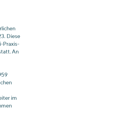
rlichen
3. Diese
-Praxis-
tatt. An
959
ichen
eiter im
ahmen