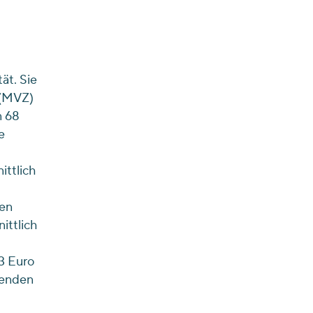
ät. Sie
 (MVZ)
n 68
e
ttlich
en
ittlich
3 Euro
tenden