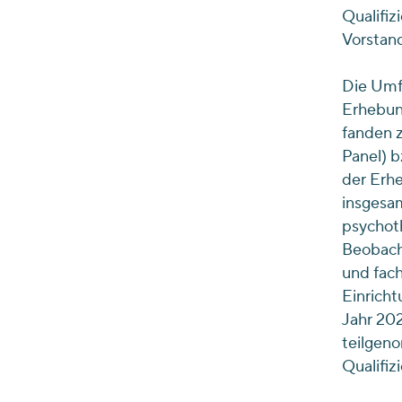
Qualifiz
Vorstand
Die Umf
Erhebun
fanden z
Panel) b
der Erh
insgesam
psychoth
Beobach
und fach
Einricht
Jahr 20
teilgen
Qualifi