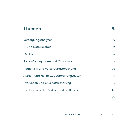
Themen
S
Versorgungsanalysen
PV
IT und Data Science
Re
Medizin
Fa
Panel-Befragungen und Ökonomie
M
Regionalisierte Versorgungsforschung
Ve
Arznei- und Heilmittel/Verordnungsdaten
In
Evaluation und Qualitätssicherung
Ex
Evidenzbasierte Medizin und Leitlinien
Au
KV