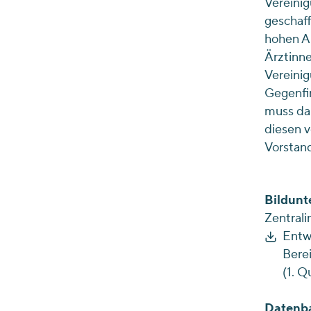
Vereinig
geschaff
hohen An
Ärztinne
Vereinig
Gegenfin
muss dah
diesen v
Vorstan
Bildunte
Zentrali
Entwi
Bere
(1. Q
Datenba