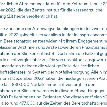
ärztlichen Abrechnungsdaten für den Zeitraum Januar 20
 2022, die das Zentralinstitut für die kassenärztliche
ng (Zi) heute veröffentlich hat.
arke Zunahme der Atemwegserkrankungen in der zweiten
lfte 2022 spiegelt sich vor allem in der Inanspruchnahm
en Bereitschaftsdienstes wider. Mit ihrem Engagement h
lassenen Ärztinnen und Ärzte sowie deren Praxisteams 
hmen der Kliniken entlastet. Dort nahm die Fallzahl ge
de nicht vergleichbar zu. Die von uns aktuell ausgewert
ngsdaten belegen die wichtige Rolle des ärztlichen
haftsdienstes im System der Notfallversorgung. Allein i
monat Dezember 2022 haben die niedergelassenen Ärzt
e fast 830.000 Notfälle ambulant versorgt. In den
hmen der Kliniken waren es in diesem Monat hingegen l
000 Patientinnen und Patienten. Von diesen entfielen 6
 also rund 477.000 auf die Zeiten des Bereitschaftsdiens