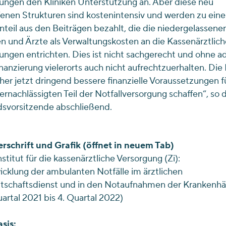
ungen den Kliniken Unterstützung an. Aber diese neu
enen Strukturen sind kostenintensiv und werden zu ein
teil aus den Beiträgen bezahlt, die die niedergelassene
n und Ärzte als Verwaltungskosten an die Kassenärztlic
ungen entrichten. Dies ist nicht sachgerecht und ohne 
anzierung vielerorts auch nicht aufrechtzuerhalten. Die P
er jetzt dringend bessere finanzielle Voraussetzungen f
ernachlässigten Teil der Notfallversorgung schaffen“, so d
dsvorsitzende abschließend.
rschrift und Grafik (öffnet in neuem Tab)
nstitut für die kassenärztliche Versorgung (Zi):
cklung der ambulanten Notfälle im ärztlichen
itschaftsdienst und in den Notaufnahmen der Krankenhä
uartal 2021 bis 4. Quartal 2022)
sis: