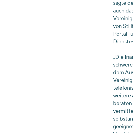
sagte de
auch das
Vereinig
von Stil
Portal- 
Dienstes
„Die In
schwere
dem Ausb
Vereinig
telefoni
weitere
beraten
vermitte
selbstän
geeignet