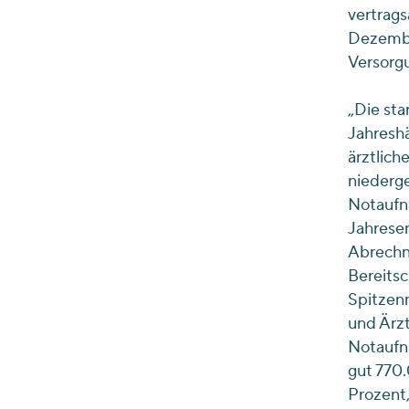
vertrags
Dezember
Versorgu
„Die st
Jahreshä
ärztlich
niederge
Notaufna
Jahresen
Abrechnu
Bereitsc
Spitzen
und Ärzt
Notaufna
gut 770.
Prozent,