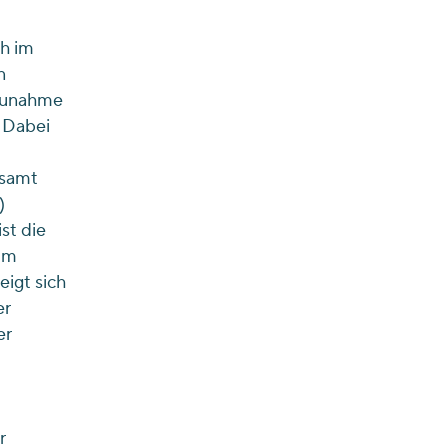
h im
n
 Zunahme
. Dabei
esamt
)
st die
um
eigt sich
er
er
r