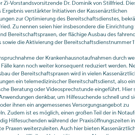
r Zi-Vorstandsvorsitzende Dr. Dominik von Stillfried. Dies
 Ergebnis verstärkter Initiativen der Kassenärztlichen
ungen zur Optimierung des Bereitschaftsdienstes, bekrä
lfried. Zu nennen seien hier insbesondere die Einrichtung
und Bereitschaftspraxen, der flächige Ausbau des fahren
 sowie die Aktivierung der Bereitschaftsdienstnummer 11
anspruchnahme der Krankenhausnotaufnahmen durch we
 Fälle kann noch weiter konsequent reduziert werden. N
au der Bereitschaftspraxen wird in vielen Kassenärztli
ungen ein telemedizinischer Bereitschaftsdienst, also ei
sche Beratung oder Videosprechstunde eingeführt. Hier 
 Anwendungen denkbar, um Hilfesuchende schnell und si
 oder ihnen ein angemessenes Versorgungsangebot zu
ln. Zudem ist es möglich, einen großen Teil der in Nota
dig Hilfesuchenden während der Praxisöffnungszeiten in
e Praxen weiterzuleiten. Auch hier bieten Kassenärztlic