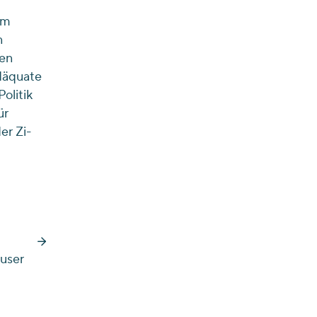
em
n
hen
adäquate
olitik
ür
er Zi-
user