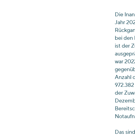
Die Ina
Jahr 20
Rückgang
bei den 
ist der 
ausgepr
war 2022
gegenübe
Anzahl 
972.382 
der Zuw
Dezembe
Bereitsc
Notaufn
Das sind