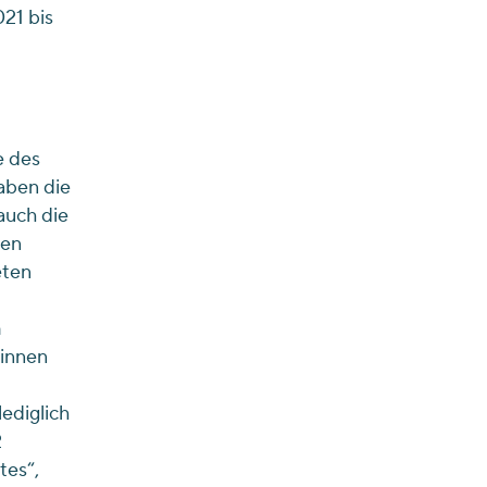
21 bis
e des
aben die
auch die
gen
eten
m
innen
ediglich
2
tes“,