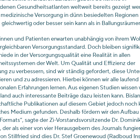
denen Gesundheitsatlanten weltweit bereits gezeigt we
 medizinische Versorgung in dünn besiedelten Regionen i
gleichwertig oder besser sein kann als in Ballungsräume
tinnen und Patienten erwarten unabhängig von ihrem Wo
rgleichbaren Versorgungsstandard. Doch bleiben signifi
iede in der Versorgungsqualität eine Realität in allen
eitssystemen der Welt. Um Qualität und Effizienz der
ng zu verbessern, sind wir ständig gefordert, diese Unt
ieren und zu adressieren. Hierbei können wir alle laufend
ionalen Erfahrungen lernen. Aus eigenen Studien wissen w
and auch interessante Beiträge dazu leisten kann. Bisla
haftliche Publikationen auf diesem Gebiet jedoch noch 
sches Medium gefunden. Deshalb fördern wir den Aufbau 
Formats“, sagte der Zi-Vorstandsvorsitzende Dr. Domini
ed, der als einer von vier Herausgebern des Journals fungier
n Stillfried sind dies Dr. Stef Groenewoud (Radboud Ins