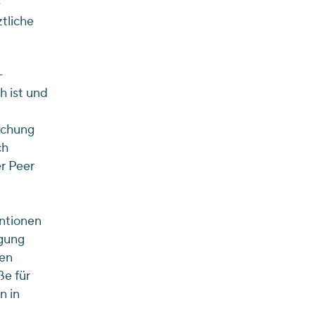
e
ztliche
-
h ist und
lichung
ch
er Peer
entionen
rgung
den
ße für
n in