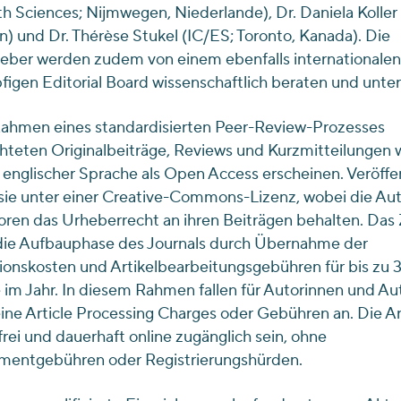
th Sciences; Nijmwegen, Niederlande), Dr. Daniela Kolle
 und Dr. Thérèse Stukel (IC/ES; Toronto, Kanada). Die
ber werden zudem von einem ebenfalls internationalen,
igen Editorial Board wissenschaftlich beraten und unter
Rahmen eines standardisierten Peer-Review-Prozesses
hteten Originalbeiträge, Reviews und Kurzmitteilungen
n englischer Sprache als Open Access erscheinen. Veröffen
sie unter einer Creative-Commons-Lizenz, wobei die Au
ren das Urheberrecht an ihren Beiträgen behalten. Das 
 die Aufbauphase des Journals durch Übernahme der
ionskosten und Artikelbearbeitungsgebühren für bis zu 
 im Jahr. In diesem Rahmen fallen für Autorinnen und Au
ine Article Processing Charges oder Gebühren an. Die Ar
rei und dauerhaft online zugänglich sein, ohne
entgebühren oder Registrierungshürden.