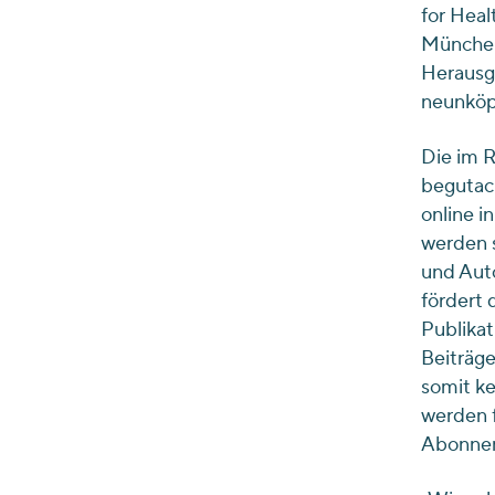
for Heal
München)
Herausge
neunköpf
Die im 
begutac
online i
werden 
und Auto
fördert
Publikat
Beiträge
somit ke
werden f
Abonnem