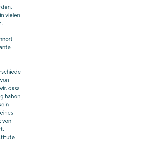
rden,
n vielen
n.
hnort
kante
erschiede
 von
ir, dass
ng haben
kein
eines
k von
t.
titute