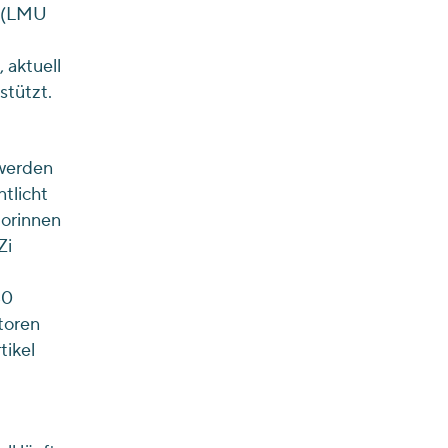
r (LMU
 aktuell
stützt.
 werden
tlicht
torinnen
Zi
30
toren
tikel