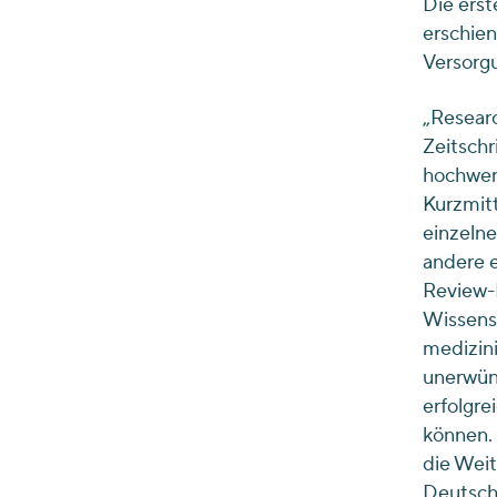
Die erst
erschien
Versorgu
„Researc
Zeitschr
hochwert
Kurzmitt
einzelne
andere e
Review-P
Wissensc
medizini
unerwüns
erfolgre
können. 
die Weit
Deutschl