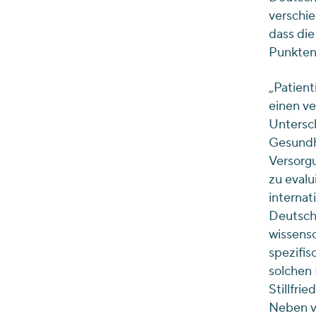
verschie
dass die
Punkten 
„Patien
einen ve
Untersch
Gesundh
Versorgu
zu evalu
internat
Deutschl
wissensc
spezifi
solchen 
Stillfri
Neben vo