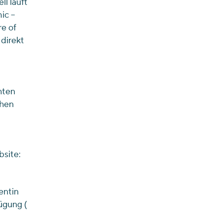
l läuft
ic –
e of
 direkt
hten
chen
site:
entin
ügung (