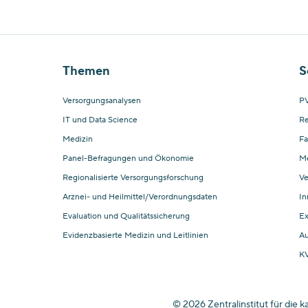
Themen
S
Versorgungsanalysen
PV
IT und Data Science
Re
Medizin
Fa
Panel-Befragungen und Ökonomie
M
Regionalisierte Versorgungsforschung
Ve
Arznei- und Heilmittel/Verordnungsdaten
In
Evaluation und Qualitätssicherung
Ex
Evidenzbasierte Medizin und Leitlinien
Au
KV
© 2026 Zentralinstitut für die 