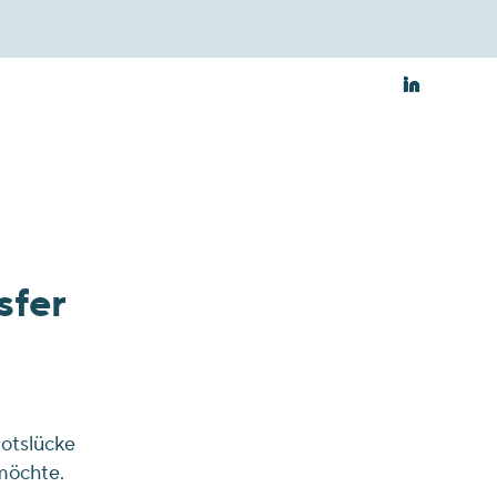
sfer
botslücke
 möchte.