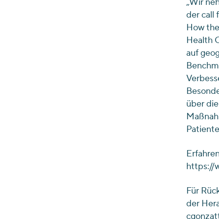
„Wir neh
der call
How the 
Health C
auf geog
Benchmar
Verbess
Besonder
über die
Maßnahme
Patiente
Erfahren
https://
Für Rück
der Hera
cgonzat