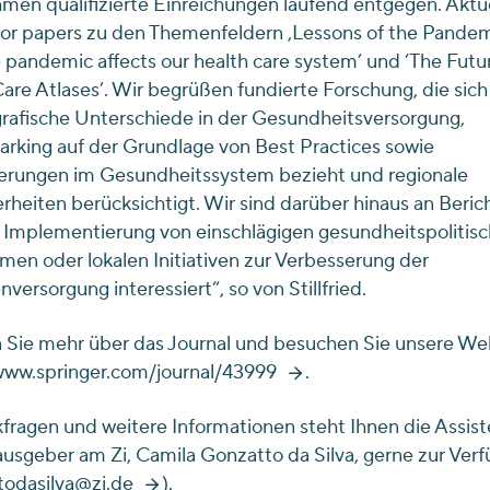
men qualifizierte Einreichungen laufend entgegen. Aktuel
 for papers zu den Themenfeldern ‚Lessons of the Pandem
pandemic affects our health care system’ und ‘The Futur
are Atlases’. Wir begrüßen fundierte Forschung, die sich
rafische Unterschiede in der Gesundheitsversorgung,
king auf der Grundlage von Best Practices sowie
erungen im Gesundheitssystem bezieht und regionale
heiten berücksichtigt. Wir sind darüber hinaus an Beric
 Implementierung von einschlägigen gesundheitspolitis
n oder lokalen Initiativen zur Verbesserung der
nversorgung interessiert“, so von Stillfried.
 Sie mehr über das Journal und besuchen Sie unsere Web
www.springer.com/journal/43999
.
fragen und weitere Informationen steht Ihnen die Assist
usgeber am Zi, Camila Gonzatto da Silva, gerne zur Verf
todasilva@zi.de
).