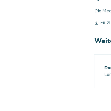
Die Med
MI_Zi
Weit
Da
Lei