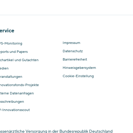
ervice
Impressum
S-Monitoring
Datenschutz
ports und Papers
Barrierefreiheit
chartikel und Gutachten
Hinweisgebersystem
edien
Cookie-Einstellung
ranstaltungen
novationsfonds-Projekte
terne Datenanfragen
sschreibungen
-Innovationsscout
kassenärztliche Versorgung in der Bundesrepublik Deutschland