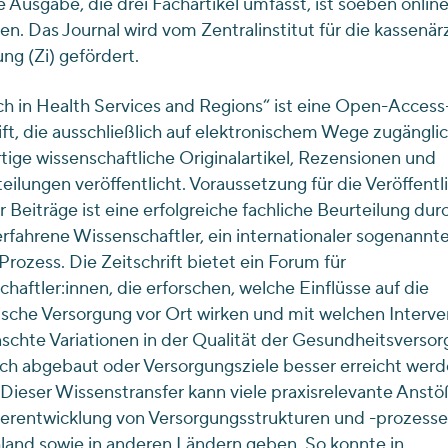
e Ausgabe, die drei Fachartikel umfasst, ist soeben onlin
en. Das Journal wird vom Zentralinstitut für die kassenär
ng (Zi) gefördert.
h in Health Services and Regions“ ist eine Open-Access
ift, die ausschließlich auf elektronischem Wege zugänglic
ige wissenschaftliche Originalartikel, Rezensionen und
eilungen veröffentlicht. Voraussetzung für die Veröffent
r Beiträge ist eine erfolgreiche fachliche Beurteilung dur
rfahrene Wissenschaftler, ein internationaler sogenannt
rozess. Die Zeitschrift bietet ein Forum für
haftler:innen, die erforschen, welche Einflüsse auf die
sche Versorgung vor Ort wirken und mit welchen Interv
chte Variationen in der Qualität der Gesundheitsverso
ich abgebaut oder Versorgungsziele besser erreicht wer
Dieser Wissenstransfer kann viele praxisrelevante Anstö
erentwicklung von Versorgungsstrukturen und -prozesse
and sowie in anderen Ländern geben. So konnte in