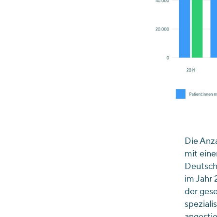
Die Anza
mit eine
Deutschl
im Jahr 
der gese
speziali
angestie