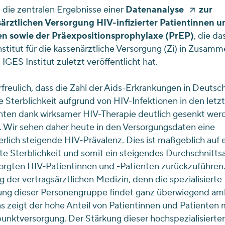
 die zentralen Ergebnisse einer
Datenanalyse
zur
särztlichen Versorgung HIV-infizierter Patientinnen u
en sowie der Präexpositionsprophylaxe (PrEP)
, die da
nstitut für die kassenärztliche Versorgung (Zi) in Zusam
IGES Institut zuletzt veröffentlicht hat.
erfreulich, dass die Zahl der Aids-Erkrankungen in Deutsc
e Sterblichkeit aufgrund von HIV-Infektionen in den letz
nten dank wirksamer HIV-Therapie deutlich gesenkt wer
 Wir sehen daher heute in den Versorgungsdaten eine
erlich steigende HIV-Prävalenz. Dies ist maßgeblich auf 
te Sterblichkeit und somit ein steigendes Durchschnittsa
orgten HIV-Patientinnen und -Patienten zurückzuführen. 
lg der vertragsärztlichen Medizin, denn die spezialisierte
ung dieser Personengruppe findet ganz überwiegend am
as zeigt der hohe Anteil von Patientinnen und Patienten 
nktversorgung. Der Stärkung dieser hochspezialisierte