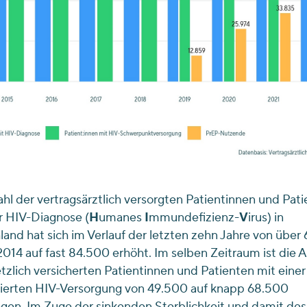
hl der vertragsärztlich versorgten Patientinnen und Pat
r HIV-Diagnose (
H
umanes
I
mmundefizienz-
V
irus) in
and hat sich im Verlauf der letzten zehn Jahre von über
2014 auf fast 84.500 erhöht. Im selben Zeitraum ist die 
tzlich versicherten Patientinnen und Patienten mit einer
sierten HIV-Versorgung von 49.500 auf knapp 68.500
gen. Im Zuge der sinkenden Sterblichkeit und damit des