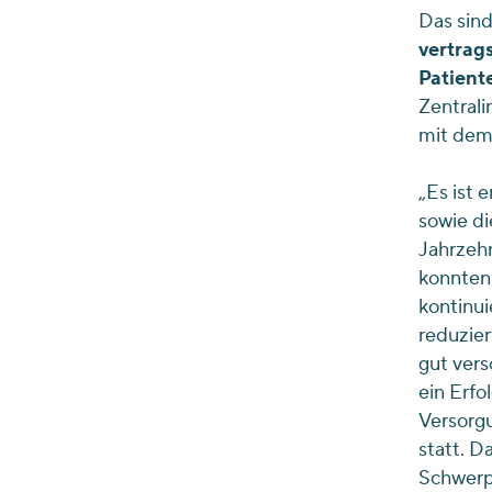
Das sind
vertrag
Patient
Zentrali
mit dem 
„Es ist 
sowie di
Jahrzeh
konnten.
kontinui
reduzier
gut vers
ein Erfo
Versorg
statt. D
Schwerpu