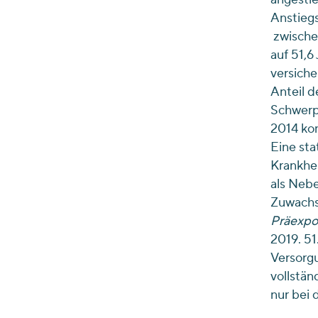
Anstieg
zwischen
auf 51,6
versiche
Anteil d
Schwerpu
2014 kon
Eine sta
Krankhei
als Nebe
Zuwachs
Präexpo
2019. 51
Versorg
vollstän
nur bei 