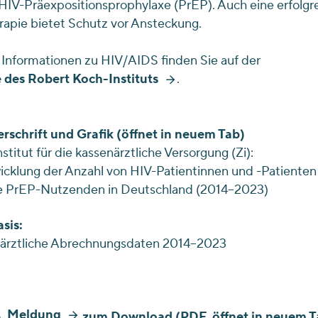
HIV-Prä­expositions­prophylaxe (PrEP). Auch eine erfolgr
apie bietet Schutz vor Ansteckung.
Informationen zu HIV/AIDS finden Sie auf der
 des Robert Koch-Instituts
.
rschrift und Grafik (öffnet in neuem Tab)
nstitut für die kassenärztliche Versorgung (Zi):
icklung der Anzahl von HIV-Patientinnen und -Patienten
e PrEP-Nutzenden in Deutschland (2014–2023)
sis:
särztliche Abrechnungsdaten 2014–2023
Meldung
zum Download (PDF, öffnet in neuem T