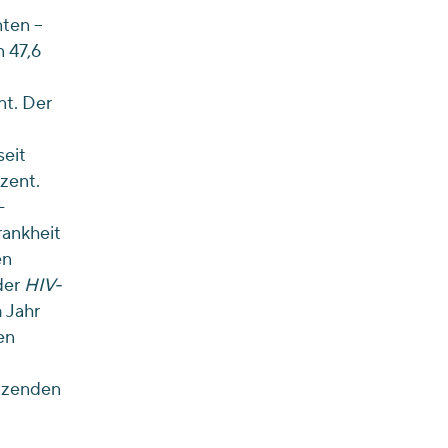
nten –
 47,6
nt. Der
seit
ozent.
-
rankheit
en
der
HIV-
 Jahr
en
utzenden