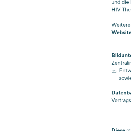
und die 
HIV-Ther
Weitere 
Website
Bildunte
Zentrali
Entw
sowi
Datenba
Vertrag
Diese