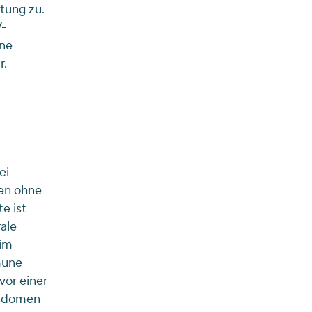
tung zu.
V-
ine
r.
ei
en ohne
e ist
ale
 im
une
vor einer
ondomen