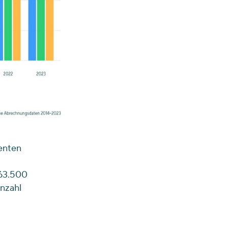
ienten
 63.500
Anzahl