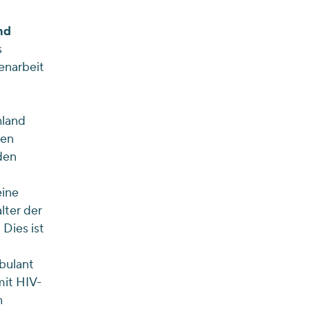
nd
s
menarbeit
hland
ten
den
eine
lter der
Dies ist
bulant
mit HIV-
n