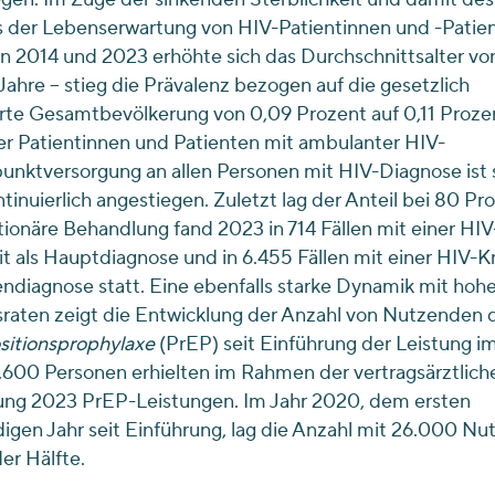
s der Lebenserwartung von HIV-Patientinnen und -Patie
 2014 und 2023 erhöhte sich das Durchschnittsalter von
 Jahre – stieg die Prävalenz bezogen auf die gesetzlich
rte Gesamtbevölkerung von 0,09 Prozent auf 0,11 Proze
er Patientinnen und Patienten mit ambulanter HIV-
nktversorgung an allen Personen mit HIV-Diagnose ist 
tinuierlich angestiegen. Zuletzt lag der Anteil bei 80 Pr
tionäre Behandlung fand 2023 in 714 Fällen mit einer HIV
t als Hauptdiagnose und in 6.455 Fällen mit einer HIV-K
ndiagnose statt. Eine ebenfalls starke Dynamik mit hoh
raten zeigt die Entwicklung der Anzahl von Nutzenden 
sitionsprophylaxe
(PrEP) seit Einführung der Leistung im
.600 Personen erhielten im Rahmen der vertragsärztlich
ung 2023 PrEP-Leistungen. Im Jahr 2020, dem ersten
digen Jahr seit Einführung, lag die Anzahl mit 26.000 N
der Hälfte.