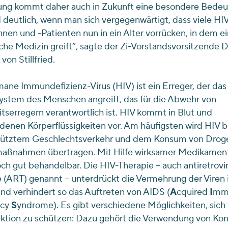
ung kommt daher auch in Zukunft eine besondere Bedeu
 deutlich, wenn man sich vergegenwärtigt, dass viele HI
nnen und -Patienten nun in ein Alter vorrücken, in dem e
sche Medizin greift“, sagte der Zi-Vorstandsvorsitzende D
von Stillfried.
ne Immundefizienz-Virus (HIV) ist ein Erreger, der das
stem des Menschen angreift, das für die Abwehr von
ts­erregern verantwortlich ist. HIV kommt in Blut und
denen Körperflüssig­keiten vor. Am häufigsten wird HIV b
ütztem Geschlechtsverkehr und dem Konsum von Drog
aßnahmen übertragen. Mit Hilfe wirksamer Medikament
ch gut behandelbar. Die HIV-Therapie – auch antiretrovir
 (ART) genannt – unterdrückt die Vermehrung der Viren
nd verhindert so das Auftreten von AIDS (
A
cquired
I
mm
ncy
S
yndrome). Es gibt verschiedene Möglichkeiten, sich 
ektion zu schützen: Dazu gehört die Verwendung von K