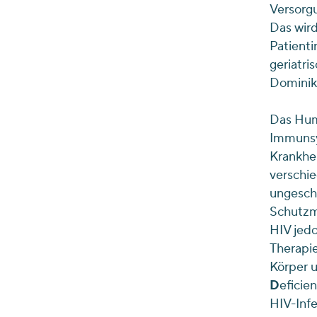
Versorg
Das wird
Patienti
geriatri
Dominik 
Das Huma
Immunsy
Krankhei
verschie
ungesch
Schutzm
HIV jedo
Therapie
Körper u
D
eficie
HIV-Inf