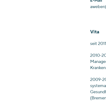
E-Mail
aweber@
Vita
seit 201
2010-201
Managem
Kranken
2009-201
systemat
Gesundhe
(Bremen