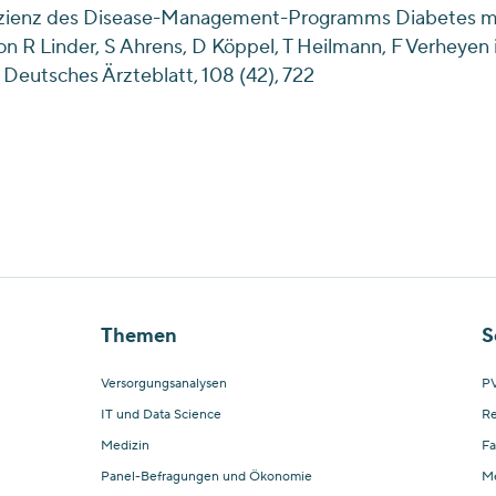
izienz des Disease-Management-Programms Diabetes me
on R Linder, S Ahrens, D Köppel, T Heilmann, F Verheyen 
 Deutsches Ärzteblatt, 108 (42), 722
Themen
S
Versorgungsanalysen
PV
IT und Data Science
Re
Medizin
Fa
Panel-Befragungen und Ökonomie
M