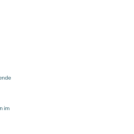
tende
n im