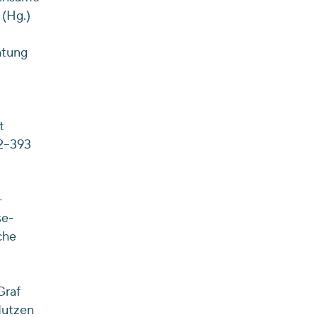
(Hg.)
htung
t
92–393
-
se-
che
Graf
„Nutzen