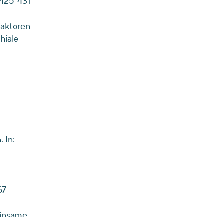
 425-431
faktoren
hiale
 In:
67
einsame