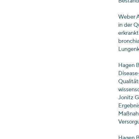
Bestand
Weber A,
in der Q
erkrank
bronchi
Lungenkr
Hagen B,
Disease
Qualitä
wissensc
Jonitz G
Ergebni
Maßnahm
Versorgu
Hagen B