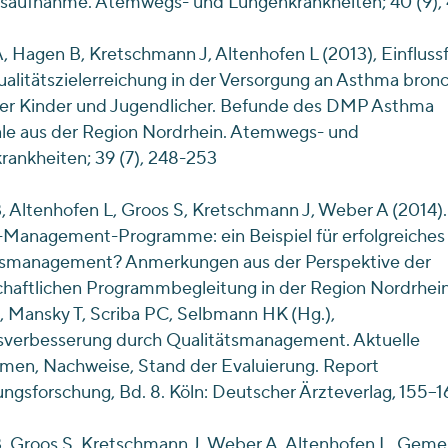
saufnahme. Atemwegs- und Lungenkrankheiten; 40 (9),
 Hagen B, Kretschmann J, Altenhofen L (2013), Einfluss
ualitätszielerreichung in der Versorgung an Asthma bronc
ter Kinder und Jugendlicher. Befunde des DMP Asthma
ale aus der Region Nordrhein. Atemwegs- und
ankheiten; 39 (7), 248-253
 Altenhofen L, Groos S, Kretschmann J, Weber A (2014).
-Management-Programme: ein Beispiel für erfolgreiches
tsmanagement? Anmerkungen aus der Perspektive der
haftlichen Programmbegleitung in der Region Nordrhein.
, Mansky T, Scriba PC, Selbmann HK (Hg.),
sverbesserung durch Qualitätsmanagement. Aktuelle
en, Nachweise, Stand der Evaluierung. Report
ngsforschung, Bd. 8. Köln: Deutscher Ärzteverlag, 155–1
, Groos S, Kretschmann J, Weber A, Altenhofen L, Gem