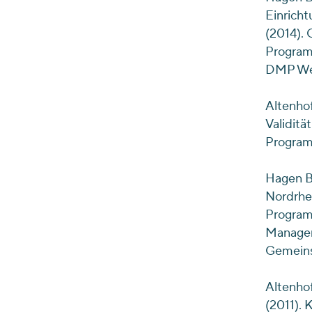
Einrich
(2014).
Program
DMP Wes
Altenhof
Validit
Program
Hagen B,
Nordrhe
Programm
Managem
Gemeins
Altenhof
(2011). 