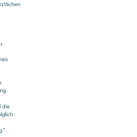
ztlichen
u
reis
n
eng
 die
lglich
.“