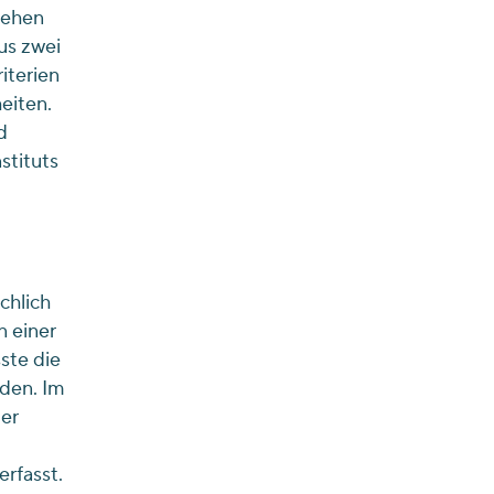
hehen
us zwei
iterien
eiten.
d
stituts
chlich
n einer
ste die
lden. Im
er
rfasst.