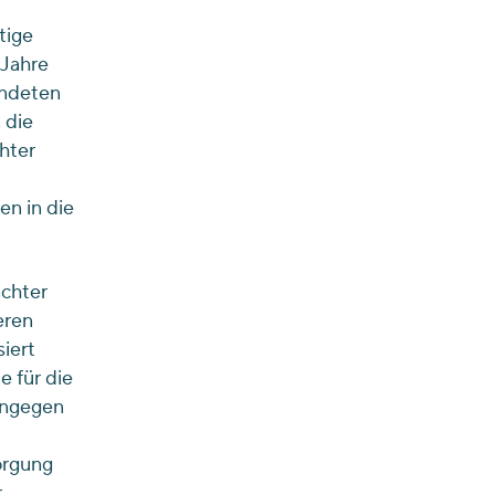
tige
 Jahre
endeten
 die
hter
en in die
achter
eren
iert
e für die
hingegen
orgung
r