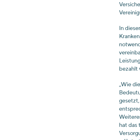
Versiche
Vereini
In dies
Krankenk
notwendi
vereinba
Leistung
bezahlt 
„Wie die
Bedeutun
gesetzt,
entsprec
Weiteren
hat das 
Versorg