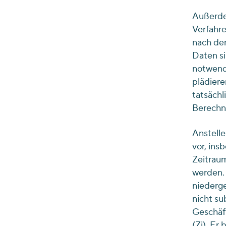
Außerdem
Verfahre
nach dem
Daten si
notwend
plädiere
tatsächl
Berechn
Anstelle
vor, ins
Zeitraum
werden. 
niederge
nicht su
Geschäft
(Zi). Er