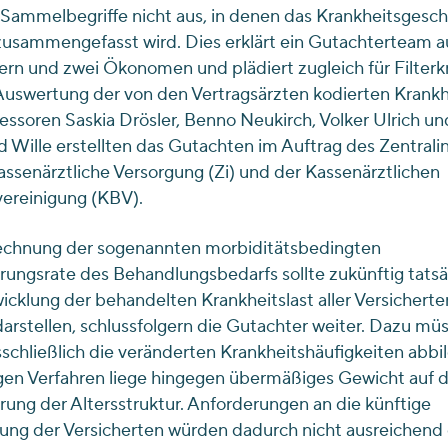
Sammelbegriffe nicht aus, in denen das Krankheitsgesc
zusammengefasst wird. Dies erklärt ein Gutachterteam a
rn und zwei Ökonomen und plädiert zugleich für Filterkr
Auswertung der von den Vertragsärzten kodierten Krankh
essoren Saskia Drösler, Benno Neukirch, Volker Ulrich un
 Wille erstellten das Gutachten im Auftrag des Zentralin
kassenärztliche Versorgung (Zi) und der Kassenärztlichen
ereinigung (KBV).
echnung der sogenannten morbiditätsbedingten
ungsrate des Behandlungsbedarfs sollte zukünftig tatsä
icklung der behandelten Krankheitslast aller Versicherte
arstellen, schlussfolgern die Gutachter weiter. Dazu müs
schließlich die veränderten Krankheitshäufigkeiten abbi
gen Verfahren liege hingegen übermäßiges Gewicht auf d
ung der Altersstruktur. Anforderungen an die künftige
ng der Versicherten würden dadurch nicht ausreichend e