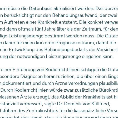
 müsse die Datenbasis aktualisiert werden. Das derzei
n berücksichtigt nur den Behandlungsaufwand, der zwei
 Auftreten einer Krankheit entsteht. Die konkret verw
nd dann oftmals fünf Jahre älter als der Zeitraum, für den
ige Leistungsmenge bestimmt werden muss. Die Gutac
n daher für einen kürzeren Prognosezeitraum, damit die
iche Entwicklung des Behandlungsbedarfs der Versichert
ung der notwendigen Leistungsmenge eingehen kann.
 einer Einführung von Kodierrichtlinien schlagen die Gut
besondere Diagnosen heranzuziehen, die über einen läng
 dokumentiert und durch Arzneiverordnungen plausibilis
Durch Kodierrichtlinien würde zwar zusätzliche Bürokrati
lassenen Ärzte erzeugt, das Abbild der Krankheitslast 
bstanziell verbessert, sagte Dr. Dominik von Stillfried,
sführer des Zentralinstituts für die kassenärztliche Vers
 begründet dies damit, dass die Berechnungsverfahren zu