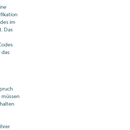
ine
fikation
odes im
t. Das
 Codes
 das
spruch
n müssen
rhalten
ihrer