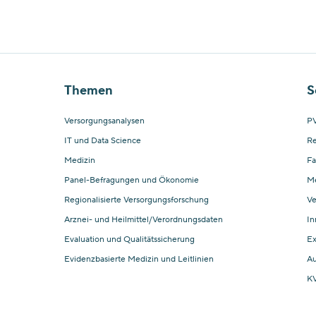
Themen
S
Versorgungsanalysen
PV
IT und Data Science
Re
Medizin
Fa
Panel-Befragungen und Ökonomie
M
Regionalisierte Versorgungsforschung
Ve
Arznei- und Heilmittel/Verordnungsdaten
In
Evaluation und Qualitätssicherung
Ex
Evidenzbasierte Medizin und Leitlinien
Au
KV