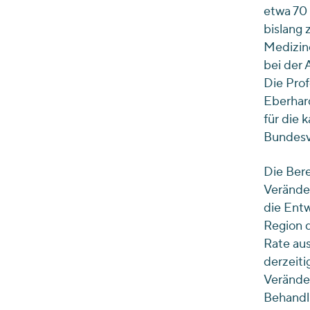
etwa 70 
bislang 
Medizine
bei der 
Die Prof
Eberhard
für die 
Bundesv
Die Ber
Veränder
die Entw
Region d
Rate aus
derzeiti
Veränder
Behandlu