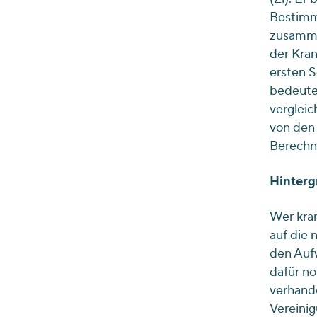
Bestimm
zusamme
der Kran
ersten 
bedeutet
verglei
von den 
Berechnu
Hinterg
Wer kran
auf die
den Aufw
dafür n
verhande
Vereinig