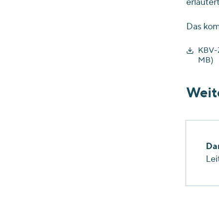
erläutert
Das komp
KBV-Z
MB)
Weit
Da
Lei