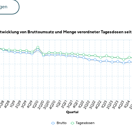
igen
twicklung von Bruttoumsatz und Menge verordneter Tagesdosen seit 
1Q19
4Q19
3Q20
4Q18
2Q21
3Q19
1Q22
2Q20
4Q22
Q18
1Q21
3Q23
2Q19
4Q21
2
1Q20
3Q22
4Q20
2Q23
3Q21
1Q24
2Q22
1Q23
4Q23
Quartal
Brutto
Tagesdosen