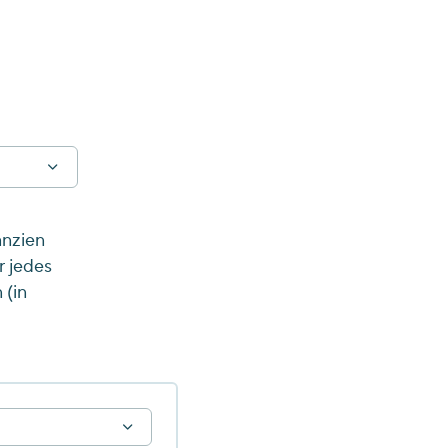
anzien
r jedes
 (in