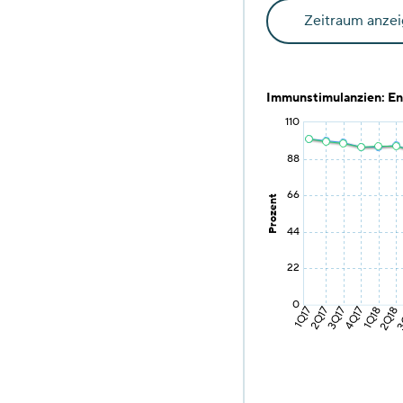
Zeitraum anze
Immunstimulanzien: En
110
88
66
Prozent
44
22
0
3Q17
2Q18
2Q17
1Q18
1Q17
4Q17
3