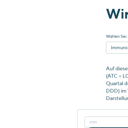
Wir
Wählen Sie:
Immunst
Auf diese
(ATC = L0
Quartal d
DDD) im V
Darstellu
von