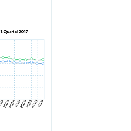
1.Quartal 2017
Q24
1Q25
4Q25
4Q24
3Q25
3Q24
2Q25
1Q26