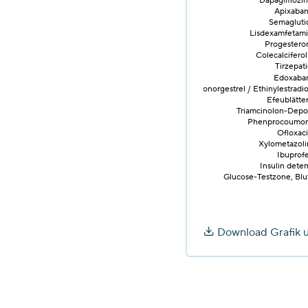
Dapagliflozin
Apixaban
Semaglutid
Lisdexamfetamin
Progesteron
Colecalciferol
Tirzepati
Edoxaban
Levonorgestrel / Ethinylestradio
Efeublätter
Triamcinolon-Depot
Phenprocoumon
Ofloxaci
Xylometazoli
Ibuprofe
Insulin detem
Glucose-Testzone, Blut
Download Grafik 