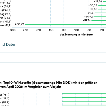
-15,86
emir (5,2)
-30,32
tor (86,2)
-30,62
b (246,9)
-39,51
ag (11,6)
-44,92
at (24,5)
-51,74
or (147,5)
-260,79
an (41,2)
-300
-260
-220
-180
-140
-100
-60
-20
Veränderung in Mio Euro
und Daten
t: Top10-Wirkstoffe (Gesamtmenge Mio DDD) mit den größten
on April 2026 im Vergleich zum Vorjahr
l (76,1)
 (121,4)
l (87,4)