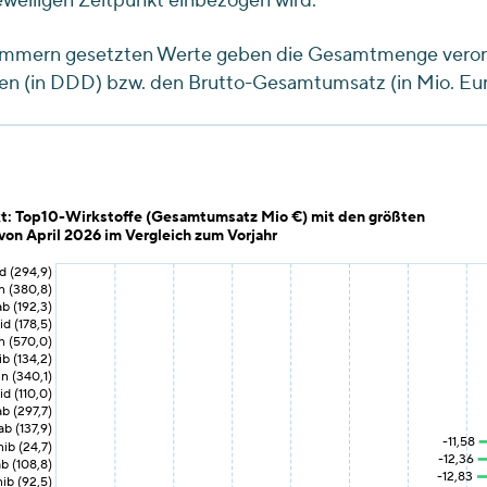
eweiligen Zeitpunkt einbezogen wird.
lammern gesetzten Werte geben die Gesamtmenge vero
n (in DDD) bzw. den Brutto-Gesamtumsatz (in Mio. Eur
t: Top10-Wirkstoffe (Gesamtumsatz Mio €) mit den größten
on April 2026 im Vergleich zum Vorjahr
d (294,9)
n (380,8)
b (192,3)
d (178,5)
n (570,0)
ib (134,2)
in (340,1)
d (110,0)
b (297,7)
 (137,9)
-11,58
nib (24,7)
-12,36
b (108,8)
-12,83
nib (92,5)