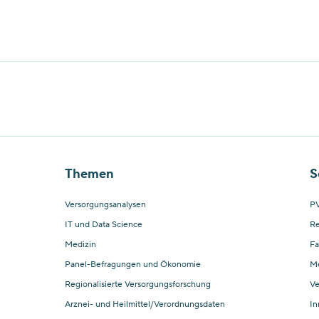
Themen
S
Versorgungsanalysen
PV
IT und Data Science
Re
Medizin
Fa
Panel-Befragungen und Ökonomie
M
Regionalisierte Versorgungsforschung
Ve
Arznei- und Heilmittel/Verordnungsdaten
In