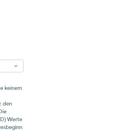
ie keinem
. den
Die
TD) Werte
resbeginn