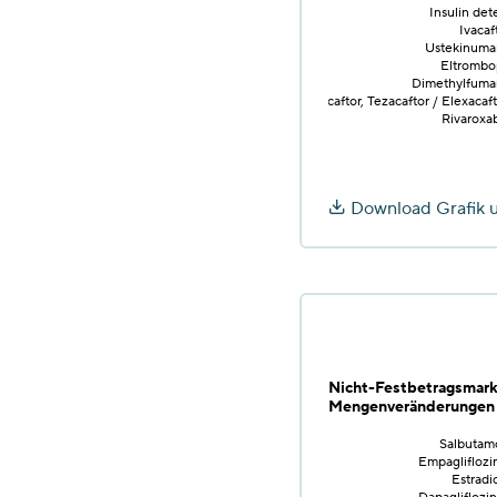
Insulin det
Ivacaf
Ustekinuma
Eltrombop
Dimethylfumar
Ivacaftor, Tezacaftor / Elexacaft
Rivaroxab
Download Grafik 
Nicht-Festbetragsmark
Mengenveränderungen v
Salbutamo
Empagliflozin
Estradio