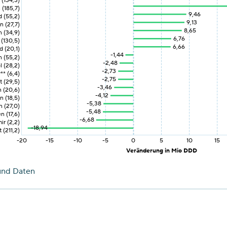
 (134,3)
 (185,7)
9,46
 (55,2)
9,13
 (27,7)
8,65
 (34,9)
6,76
 (130,5)
6,66
d (20,1)
-1,44
 (55,2)
-2,48
l (28,2)
-2,73
** (6,4)
-2,75
 (29,5)
-3,46
 (20,6)
-4,12
n (18,5)
-5,38
n (27,0)
-5,48
n (17,6)
-6,68
ir (2,2)
-18,94
 (211,2)
-20
-15
-10
-5
0
5
10
15
Veränderung in Mio DDD
und Daten