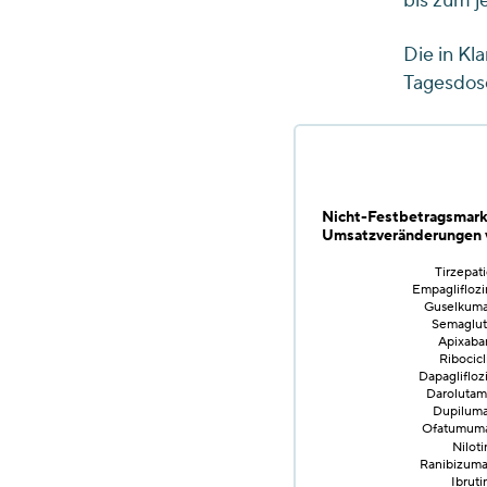
bis zum j
Die in K
Tagesdose
Nicht-Festbetragsmark
Umsatzveränderungen v
Tirzepati
Empagliflozi
Guselkuma
Semagluti
Apixaba
Ribocicl
Dapaglifloz
Darolutami
Dupiluma
Ofatumumab
Niloti
Ranibizuma
Ibruti