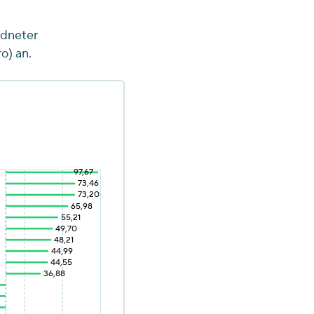
rdneter
o) an.
97,67
73,46
73,20
65,98
55,21
49,70
48,21
44,99
44,55
36,88